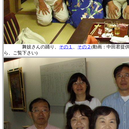
舞妓さんの踊り、
その１
、
その２
(動画：中田君提
ら、ご覧下さい)