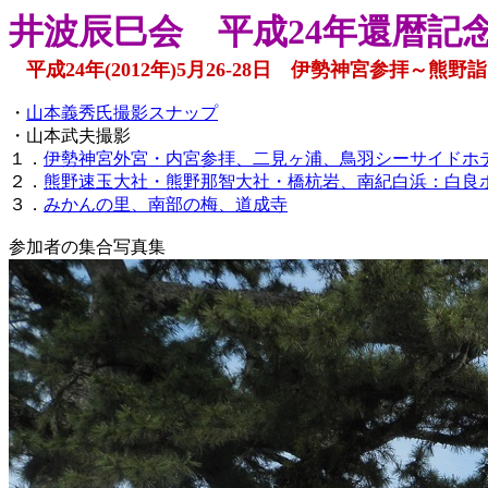
井波辰巳会 平成24年還暦記
平成24年(2012年)5月26-28日 伊勢神宮参拝～熊
・
山本義秀氏撮影スナップ
・山本武夫撮影
１．
伊勢神宮外宮・内宮参拝、二見ヶ浦、鳥羽シーサイドホ
２．
熊野速玉大社・熊野那智大社・橋杭岩、南紀白浜：白良
３．
みかんの里、南部の梅、道成寺
参加者の集合写真集