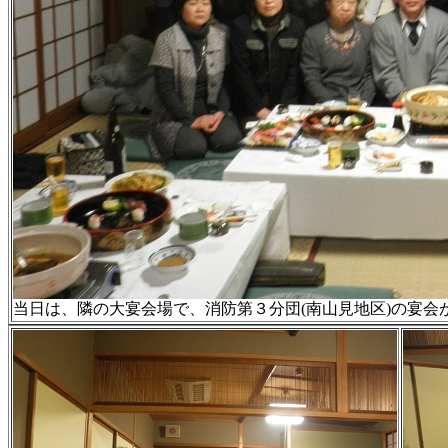
当日は、隣の大宴会場で、消防第３分団(南山見地区)の宴