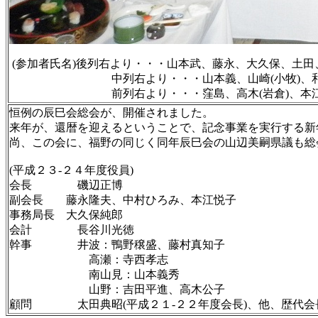
(参加者氏名)後列右より・・・山本武、藤永、大久保、土
中列右より・・・山本義、山崎(小牧)、和田、野村
前列右より・・・窪島、高木(岩倉)、本江(正和)、
恒例の辰巳会総会が、開催されました。
来年が、還暦を迎えるということで、記念事業を実行する新
尚、この会に、福野の同じく同年辰巳会の山辺美嗣県議も総
(平成２３-２４年度役員)
会長 磯辺正博
副会長 藤永隆夫、中村ひろみ、本江悦子
事務局長 大久保純郎
会計 長谷川光徳
幹事 井波：鴨野穣盛、藤村真知子
高瀬：寺西孝志
南山見：山本義秀
山野：吉田平進、高木公子
顧問 太田典昭(平成２１-２２年度会長)、他、歴代