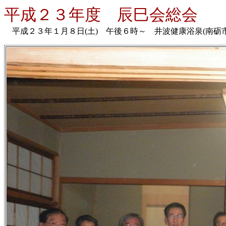
平成２３年度 辰巳会総会
平成２３年１月８日(土) 午後６時～ 井波健康浴泉(南砺市