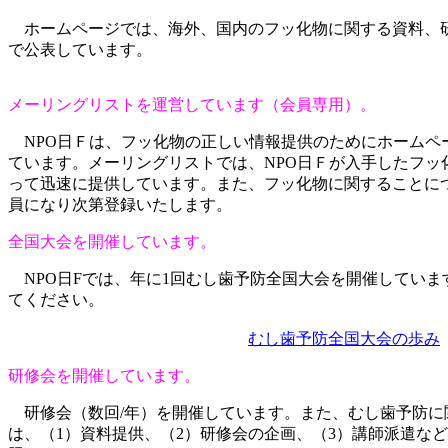
ホームページでは、海外、国内のフッ化物に関する資料、
で公表しています。
メーリングリストを運営しています（会員専用）。
NPO
日Ｆは、フッ化物の正しい情報提供のためにホームペ
ています。メーリングリストでは、
NPO
日Ｆが入手したフッ
って迅速に提供しています。また、フッ化物に関することに
員になり次第登録いたします。
全国大会を開催しています。
NPO
日
F
では、年に
1
回むし歯予防全国大会を開催していま
てください。
むし歯予防全国大会の歩み
研修会を開催しています。
研修会（数回
/
年）を開催しています。また、むし歯予防に
は、（
1
）資料提供、（
2
）研修会の企画、（
3
）講師派遣など