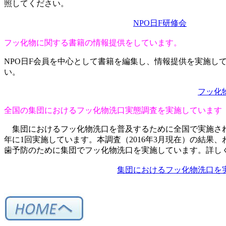
照してください。
NPO日F研修会
フッ化物に関する書籍の情報提供をしています。
NPO
日
F
会員を中心として書籍を編集し、情報提供を実施し
い。
フッ化
全国の集団におけるフッ化物洗口実態調査を実施しています
集団におけるフッ化物洗口を普及するために全国で実施さ
年に
1
回実施しています。本調査（
20
16年
3
月現在）の結果、
歯予防のために集団でフッ化物洗口を実施しています。詳し
集団におけるフッ化物洗口を