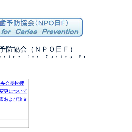
予防協会（ＮＰＯ日Ｆ）
ｏｒｉｄｅ ｆｏｒ Ｃａｒｉｅｓ Ｐｒ
晧央会長挨拶
変更について
表および論文