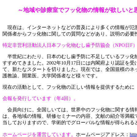
～地域や診療室でフッ化物の情報が欲しいと
現在は、インターネットなどの普及により多くの情報が氾
関係者からフッ化物に関しての質問などがあり、説明の必要
特定非営利活動法人日本フッ化物むし歯予防協会（NPO日F
半世紀にわたり、日本のむし歯予防に不足しているフッ化
すすめてきました。
2002
年
10
月
17
日には内閣府より認証を受
て、新たなスタートを切りました。
現在では、全国規模のネ
護教諭、開業医、大学関係者など様々です。
現在の活動として、フッ化物の正しい情報を提供するために
会報を発行しています（年
4
回）。
会員向けに、全国しいては、世界中のフッ化物に関する情
は、各地域の情報、研修セミナーの内容、文献の紹介等満載
当しておりますので、学術的でグローバルな情報が得られる
ホームページを運営しています。
ホームページアドレス：
htt