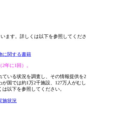
ています。詳しくは以下を参照してくださ
物に関する書籍
（
2
年に
1
回）。
れている状況を調査し、その情報提供を
2
わが国では約
1万2
千施設、
127
万人がむし
くは以下を参照してください。
実施状況