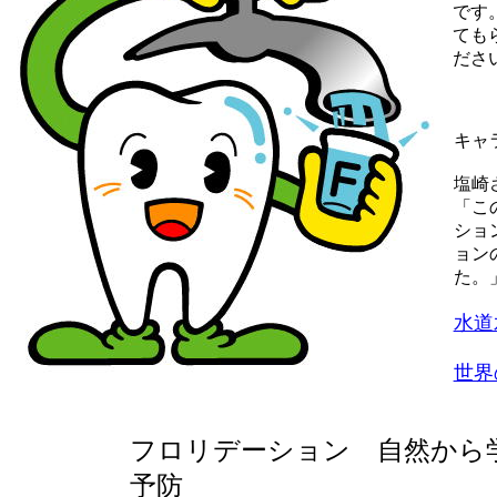
です
ても
ださ
キャ
塩崎
「こ
ショ
ョン
た。
水道
世界
フロリデーション 自然から
予防