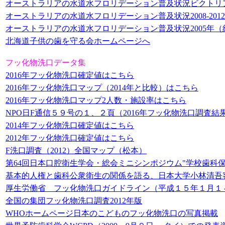
オーストラリアの水道水フロリデーション普及状況ビクトリア州
オーストラリアの水道水フロリデーション普及状況2008-2012
オーストラリアの水道水フロリデーション普及状況2005年（
北海道子供の歯を守る会ホームページへ
フッ化物洗口データ集
2016年フッ化物洗口確定値はこちら
2016年フッ化物洗口マップ（2014年と比較）はこちら
2016年フッ化物洗口マップ2人数・施設率はこちら
NPO日F通信５９号の１、２頁（2016年フッ化物洗口調査結
2014年フッ化物洗口確定値はこちら
2012年フッ化物洗口確定値はこちら
F洗口調査（2012）全国マップ（松本）
第64回日本口腔衛生学会・総会ミニシンポジウム"学校歯科
基本的人権と歯科公衆衛生の関係を語る、日本大学小林清吾
厚生労働省 フッ化物洗口ガイドライン（平成１５年１月１４日
全国の集団フッ化物洗口調査2012年版
WHOホームページ日本のこどものフッ化物洗口の写真掲載