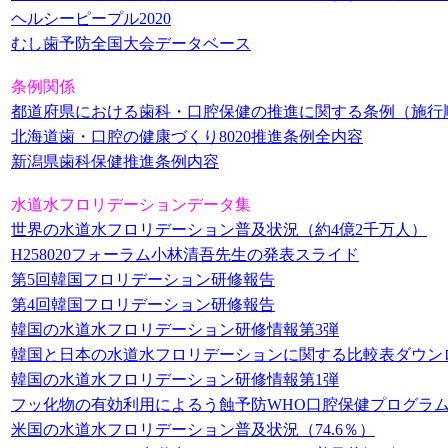
ヘルシーピープル2020
むし歯予防全国大会データベース
条例関係
都道府県における歯科・口腔保健の推進に関する条例（施行順）2
北海道歯・口腔の健康づくり8020推進条例全内容
新潟県歯科保健推進条例内容
水道水フロリデーションデータ集
世界の水道水フロリデーション普及状況（約4億2千万人）
H258020フォーラム小林清吾先生の発表スライド
第5回韓国フロリデーション研修報告
第4回韓国フロリデーション研修報告
韓国の水道水フロリデーション研修情報第3弾
韓国と日本の水道水フロリデーションに関する比較表ダウン
韓国の水道水フロリデーション研修情報第1弾
フッ化物の有効利用によるう蝕予防WHO口腔保健プログラム主
米国の水道水フロリデーション普及状況（74.6％
）