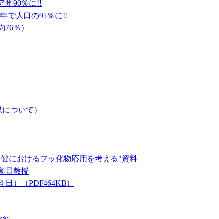
90％に!!
年で人口の95％に!!
約76％）
果について）
保健におけるフッ化物応用を考える"資料
客員教授
）（PDF464KB）