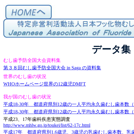
データ集
むし歯予防全国大会資料集
第３８回むし歯予防全国大会 in Saga の資料集
世界のむし歯の状況
WHOホームページ世界の12歳児DMFT
我が国のむし歯の状況
平成18-30年 都道府県別12歳の一人平均永久歯むし歯本数
平成18-30年 都道府県別12歳の一人平均永久歯むし歯本数
平成23、17年歯科疾患実態調査
http://www.mhlw.go.jp/toukei/list/62-17c.html
平成17年 都道府県別1.6歳児、3歳児の乳歯むし歯本数、