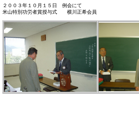
２００３年１０月１５日 例会にて
米山特別功労者賞授与式 横川正希会員