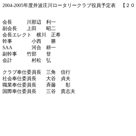
2004-2005年度井波庄川ロータリークラブ役員予定表 【２
会長 川那辺 利一
副会長 上田 昭二
会長エレクト 横川 正希
幹事 小西 勝
SAA 河合 耕一
副幹事 竹部 登
会計 村松 弘
クラブ奉仕委員長 三角 信行
社会奉仕委員長 大谷 貞夫
職業奉仕委員長 斉藤 彰
国際奉仕委員長 三谷 貴志夫