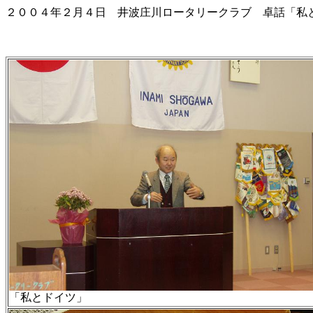
２００４年２月４日 井波庄川ロータリークラブ 卓話「私と
「私とドイツ」