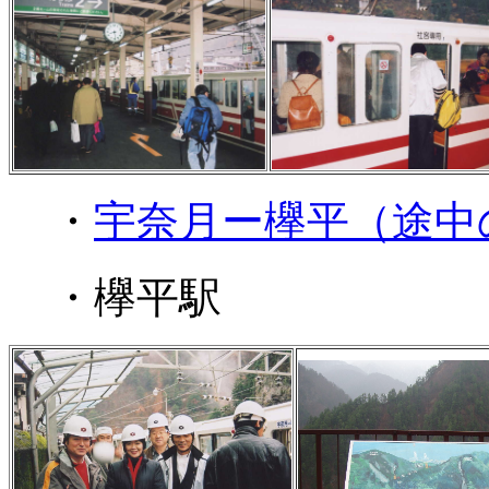
・
宇奈月ー欅平（途中
・欅平駅