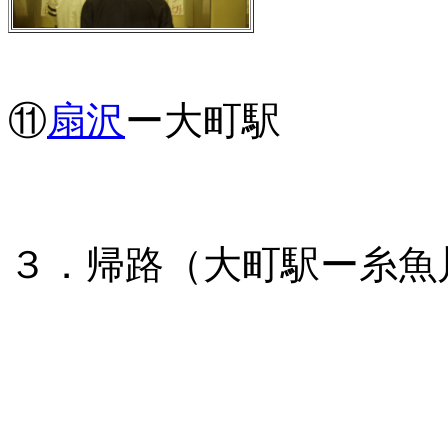
⑪
扇沢
ー大町駅
３．帰路（大町駅ー糸魚川