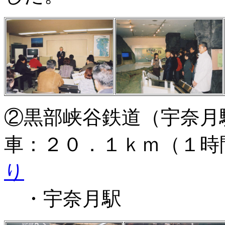
②黒部峡谷鉄道（宇奈月
車：２０．１ｋｍ（１時
り
・宇奈月駅