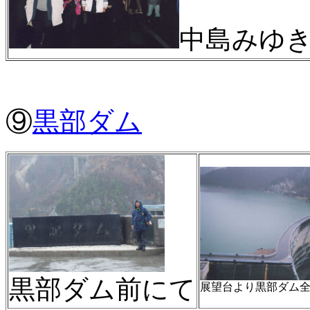
中島みゆ
⑨
黒部ダム
黒部ダム前にて
展望台より黒部ダム