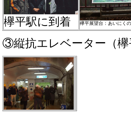
欅平駅に到着
欅平展望台：あいにく
③縦抗エレベーター（欅