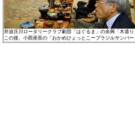
井波庄川ロータリークラブ劇団「はぐるま」の余興「木遣り
この後、小西座長の「おかめひょっとこーブラジルサンバー