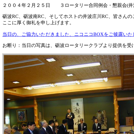
２００４年２月２５日 ３ロータリー合同例会・懇親会(井
砺波RC、砺波南RC、そしてホストの井波庄川RC、皆さん
ここに厚く御礼を申し上げます。
当日の、ご協力いただきました、ニコニコBOXをご披露いた
お断り：当日の写真は、砺波ロータリークラブより提供を受