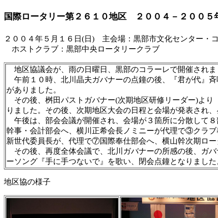
国際ロータリー第２６１０地区 ２００４－２００５
２００４年５月１６日(日) 主会場：黒部市文化センター・
ホストクラブ：黒部中央ロータリークラブ
地区協議会が、雨の日曜日、黒部のコラーレで開催されま
午前１０時、北川晶夫ガバナーの点鐘の後、『君が代』斉唱
がありました。
その後、桝田パストガバナー(次期地区研修リーダー)より
りました。その後、次期地区大会の日程と会場が発表され、
午後は、部会会議が開催され、会場が３箇所に分散して８
幹事・会計部会へ、横川正希会長ノミニーが代理で③クラブ
新世代委員長が、代理で⑦国際奉仕部会へ、横山幹次期ロー
その後、再度全体会議で、北川ガバナーの所感の後、ガバナ
ーソング『手に手つないで』を歌い、閉会点鐘となりました
地区協の様子