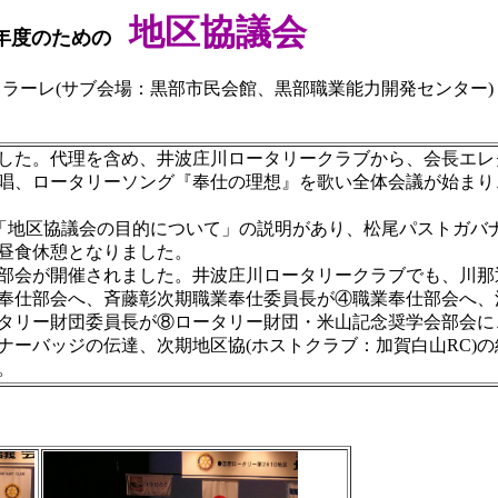
地区協議会
年度のための
コラーレ(サブ会場：黒部市民会館、黒部職業能力開発センター)
した。代理を含め、井波庄川ロータリークラブから、会長エレ
、ロータリーソング『奉仕の理想』を歌い全体会議が始まり、
「地区協議会の目的について」の説明があり、松尾パストガバナ
昼食休憩となりました。
部会が開催されました。井波庄川ロータリークラブでも、川那
奉仕部会へ、斉藤彰次期職業奉仕委員長が④職業奉仕部会へ、
タリー財団委員長が⑧ロータリー財団・米山記念奨学会部会に
ーバッジの伝達、次期地区協(ホストクラブ：加賀白山RC)
。