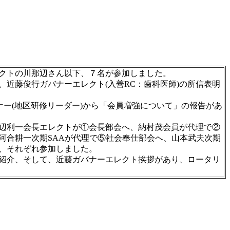
クトの川那辺さん以下、７名が参加しました。
近藤俊行ガバナーエレクト(入善RC：歯科医師)の所信表明
ー(地区研修リーダー)から「会員増強について」の報告があ
辺利一会長エレクトが①会長部会へ、納村茂会員が代理で②
河合耕一次期SAAが代理で⑤社会奉仕部会へ、山本武夫次期
、それぞれ参加しました。
の紹介、そして、近藤ガバナーエレクト挨拶があり、ロータリ