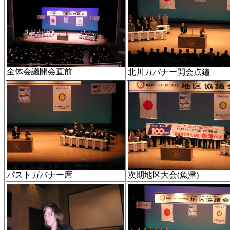
全体会議開会直前
北川ガバナー開会点鐘
パストガバナー席
次期地区大会(魚津)