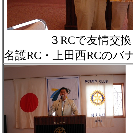
３RCで友情交換とい
名護RC・上田西RCのバ