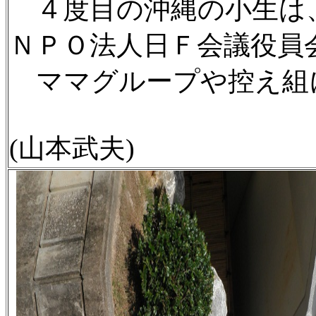
４度目の沖縄の小生は、
ＮＰＯ法人日Ｆ会議役員
ママグループや控え組に
(山本武夫)