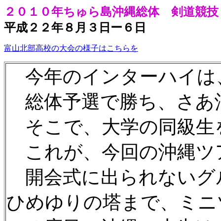
２０１０年ちゅら島沖縄総体 剣道競技
平成２２年８月３日ー６日
富山北部高校の大会の様子はこちらを
今年のインターハイは、
総体予選で勝ち、さあ沖
そこで、大学の同級生を
これが、今回の沖縄ツ
開会式に出られないグル
ひめゆりの塔まで、ミニ