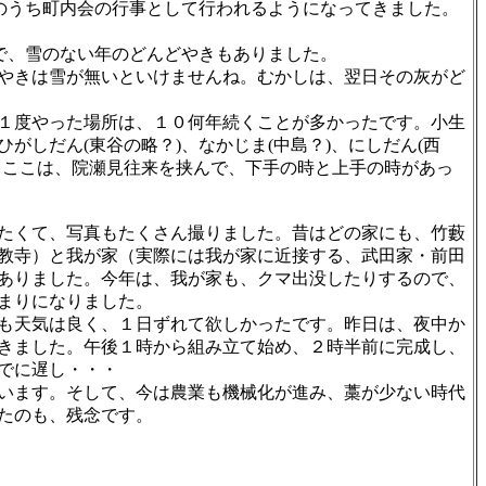
のうち町内会の行事として行われるようになってきました。
で、雪のない年のどんどやきもありました。
やきは雪が無いといけませんね。むかしは、翌日その灰がど
１度やった場所は、１０何年続くことが多かったです。小生
しだん(東谷の略？)、なかじま(中島？)、にしだん(西
【ここは、院瀬見往来を挟んで、下手の時と上手の時があっ
たくて、写真もたくさん撮りました。昔はどの家にも、竹藪
教寺）と我が家（実際には我が家に近接する、武田家・前田
ありました。今年は、我が家も、クマ出没したりするので、
まりになりました。
も天気は良く、１日ずれて欲しかったです。昨日は、夜中か
きました。午後１時から組み立て始め、２時半前に完成し、
でに遅し・・・
います。そして、今は農業も機械化が進み、藁が少ない時代
たのも、残念です。