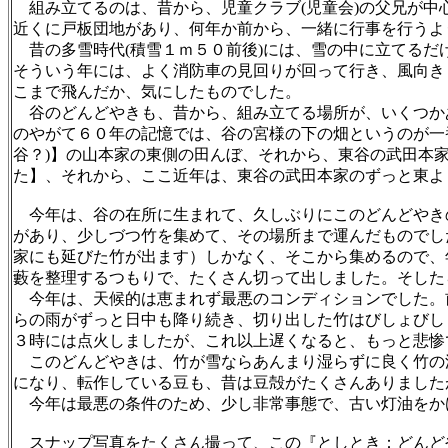
組み立てるのは、昔から、児童クラブ(児童会)の父兄が中
近くに戸板団地があり、何年か前から、一緒に行事を行うよ
昔の多雪時代(積雪１ｍ５０前後)には、雪の中に立てるだ
そういう年には、よく消防車の見回りが回って行き、風向き
こまで飛んだか、気にしたものでした。
谷のどんどやきも、昔から、組み立てる場所が、いくつか
のやがて６０年の記憶では、谷の宮様の下の畑というのが一番
谷？)】の山本家の東側の田んぼ、それから、東谷の武田本
た】、それから、ここ近年は、東谷の武田本家のずっと東よ
今年は、谷の在所に生まれて、久しぶりにこのどんどやき
があり、少しづつ竹を集めて、その場所まで運んだものでし
家にも延びた竹が出ます）しかなく、そこから集めるので、
藪を整理するつもりで、たくさん切って出しました。そした
今年は、天候的は恵まれず最悪のコンディションでした。
らの雨がずっと日中も降り続き、切り出した竹はびしょびし
３時には点火しましたが、これ以上遅くなると、もっと悲惨
このどんどやきは、竹が雪ならあんまり湿らずに良く竹の
になり、転作している豆も、昔は豆殻がたくさんありました
今年は最悪の条件のため、少し非常事態で、古い灯油をか
スナップ写真をたくさん撮って、この『としとき：どんどや