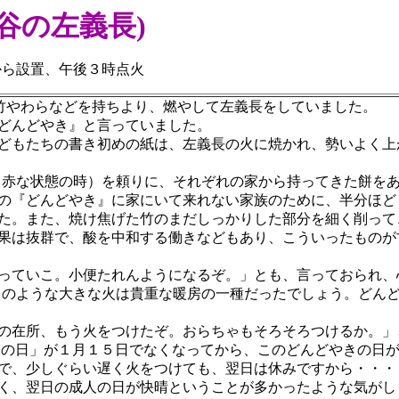
谷の左義長)
から設置、午後３時点火
竹やわらなどを持ちより、燃やして左義長をしていました。
どんどやき』と言っていました。
どもたちの書き初めの紙は、左義長の火に焼かれ、勢いよく上
赤な状態の時）を頼りに、それぞれの家から持ってきた餅を
の『どんどやき』に家にいて来れない家族のために、半分ほど
た。また、焼け焦げた竹のまだしっかりした部分を細く削って
果は抜群で、酸を中和する働きなどもあり、こういったものが
っていこ。小便たれんようになるぞ。」とも、言っておられ、
このような大きな火は貴重な暖房の一種だったでしょう。どん
の在所、もう火をつけたぞ。おらちゃもそろそろつけるか。」
人の日」が１月１５日でなくなってから、このどんどやきの日
で、少しぐらい遅く火をつけても、翌日は休みですから・・・
く、翌日の成人の日が快晴ということが多かったような気がし