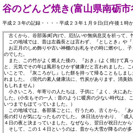
谷のどんど焼き(富山県南砺市
平成２３年の記録・・・・平成２３年１月９日(日)午後１時
古くから、谷部落(町内)で、厄払いや無病息災を祈って、
この地域では、昔は左義長とは言わず、『としとき』や『
お正月のしめ飾りや古い神棚のお札をその時に燃やし、子
のでした。
また、この竹がよく燃えた後の、『おき』(よく焼けて真っ
と、元気でその年は風邪をひかず健康だと言われました。こ
いことで、『灰ころがし』した餅を持って帰ることもしまし
れました。（現代の素人健康法に、竹炭があります。消臭効
もしれません）
小さいころ、年寄りの人たちは、子供に「よく、火にあた
した。(小生もその一人：昔のように暖房の少ない時代は、
いつまでもほてっていました。）
この地域では、各部落ごとに、行うため、古くから、「あ
長の灯りが気になったものでした。 休日法がかわり、「成
４日の夜と決まっていました。なぜなら、翌日が祝日だから
そして、この１４日というのは、昔から大雪が降るのが多