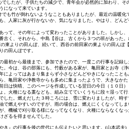
心でしたが、子供たちの減少で、青年会が必然的に加わり、そ
うになって来ています。
けでも竹が倒れないようなこともありましたが、最近の温暖化
も、人家に灰が行かないか、気になりました。やはり、どんど
あって、その年によって変わったことがありました。しかし、
古く、それから、中島【谷は、古くから３つの班があった。ひが
家の東よりの田んぼ、続いて、西谷の前田家の東よりの田んぼ
りの田んぼです。
の最初から最後まで、参加できたので、一度この行事を記録し
た。今は、谷の部落にも、竹藪がある家が、亀田家とお寺（浄
年によってはあまり集まらず小さなどんどやきになったことも
ら、亀田家や浄教寺からも多めに集まったようで、大きなかた
前日は快晴、このページを作成している翌日の今日（１０日）
ょ。火種になる藁なども、組み立てていくうちに段々湿って行
でした。燃えだした３時ころには、雪に変わりましたが、時す
油で燃えやすいのですが、雨の場合は、燃えにくくなってしま
が、機械で刈り取る様になってなくなり、火種にならなくなっ
けざるを得ませんでした。
き』の行事を後の世代にも伝えたいと思います。(山本武夫)