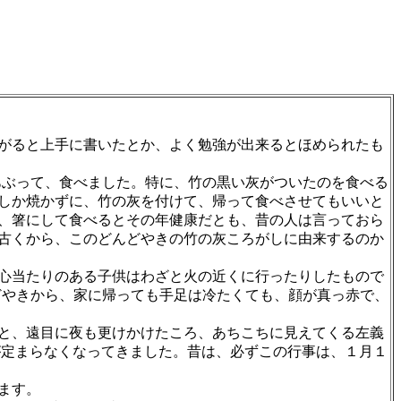
がると上手に書いたとか、よく勉強が出来るとほめられたも
あぶって、食べました。特に、竹の黒い灰がついたのを食べる
しか焼かずに、竹の灰を付けて、帰って食べさせてもいいと
、箸にして食べるとその年健康だとも、昔の人は言っておら
古くから、このどんどやきの竹の灰ころがしに由来するのか
心当たりのある子供はわざと火の近くに行ったりしたもので
どやきから、家に帰っても手足は冷たくても、顔が真っ赤で、
と、遠目に夜も更けかけたころ、あちこちに見えてくる左義
が定まらなくなってきました。昔は、必ずこの行事は、１月１
ます。