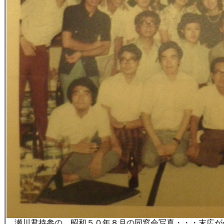
瀬川君持参の 昭和５０年８月の同窓会写真・・・末広が