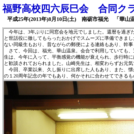
福野高校四六辰巳会 合同ク
平成25年(2013年)8月10日(土) 南砺市福光 「華
今年は、3年ぶりに同窓会を地元でしました。還暦を過ぎた
と世話役に徹してもらったおかげでスムーズに準備できまし
ない同級生もおり、昔ながらの郵便による連絡もあり、幹事
さて、今回は、福光、華山温泉。会合で利用していても、
生は、今年に入って、平衡感覚の機能が衰えられ、歩行時に
と歓談されておられました。山崎先生は、相変わらずお元気
今回、卒業以来、久し振りに出席した人もあり、また、懐
の１20周年記念の年でもあり、何かそれに合わせてできる