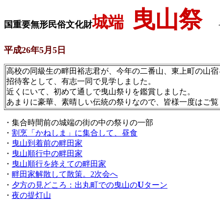
曳山祭
城端
国重要無形民俗文化財
そ
平成26年5月5日
高校の同級生の畔田裕志君が、今年の二番山、東上町の山宿
招待客として、有志一同で見学しました。
近くにいて、初めて通しで曳山祭りを鑑賞しました。
あまりに豪華、素晴しい伝統の祭りなので、皆様一度はご覧く
・集合時間前の城端の街の中の祭りの一部
・
割烹「かねしま」に集合して、昼食
・
曳山到着前の畔田家
・
曳山順行中の畔田家
・
曳山順行を終えての畔田家
・
畔田家解散して散策。2次会へ
U
・
夕方の見どころ：出丸町での曳山の
ターン
・
夜の提灯山