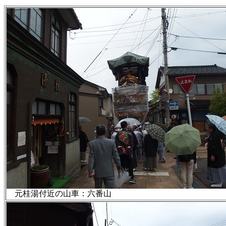
元桂湯付近の山車：六番山