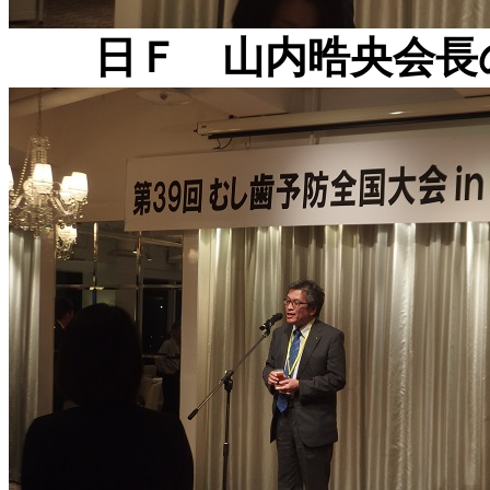
日Ｆ 山内晧央会長