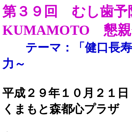
第３９回 むし歯予
KUMAMOTO 懇
テーマ：「健口長
力～
平成２９年１０月２１日（土
くまもと森都心プラザ 