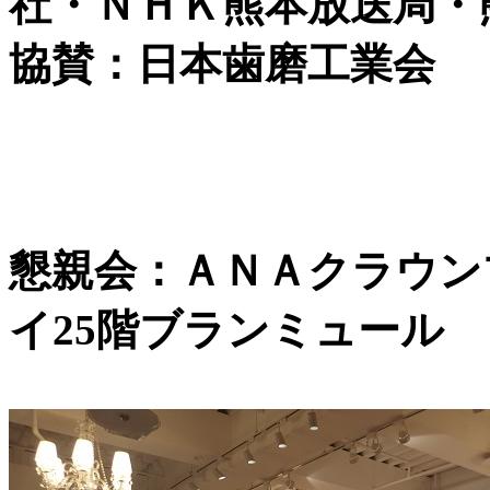
社・ＮＨＫ熊本放送局・
協賛：日本歯磨工業会
懇親会：ＡＮＡクラウン
イ25階ブランミュール