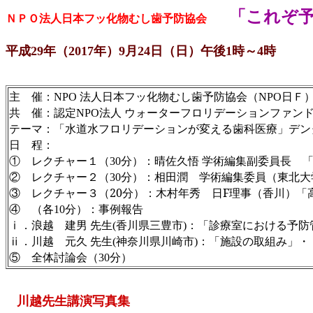
「これぞ予
ＮＰＯ法人日本フッ化物むし歯予防協会
平成29年（2017年）9月24日（日）午後1時～4時
主 催：
法人日本フッ化物むし歯予防協会（
日Ｆ
NPO
NPO
共 催：認定
法人
ウォーターフロリデーションファン
NPO
テーマ：「水道水フロリデーションが変える歯科医療」デン
日 程
：
①
レクチャー１（
分）：晴佐久悟
学術編集副委員長 
30
② レクチャー２（
分）：相田潤 学術編集委員（東北大
30
③ レクチャー３（
20
分）：木村年秀 日
F
理事（香川）「
④
（各
分）：事例報告
10
ⅰ
．浪越 建男
先生
香川県三豊市
：「診療室における予防
(
)
ⅱ
．川越 元久
先生
神奈川県川崎市
：「施設の取組み」
(
)
・
⑤
全体討論会（
分）
30
川越先生講演写真集