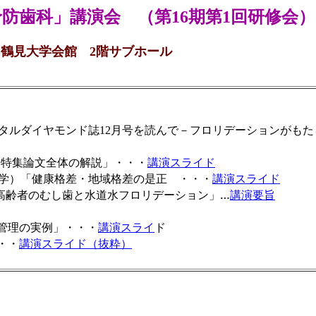
防歯科」講演会 （第16期第1回研修会
 鶴見大学会館 2階サブホール
）
ド
タルダイヤモンド誌
月号を読んで
－フロリデーションがもた
12
「特集論文全体の解説」
・・・
講演スライド
学）「健康格差・地域格差の是正
・・・
講演スライド
高齢者のむし歯と水道水フロリデーション」…
講演要旨
管理の実例」
・・・
講演スライ
ド
・・
講演スライド（抜粋）