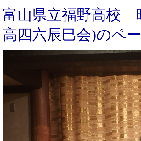
富山県立福野高校 昭
高四六辰巳会)のペ