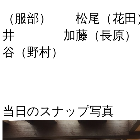
水木（横
（服部） 松尾
井 加藤（長原
谷（野村）
当日のスナップ写真