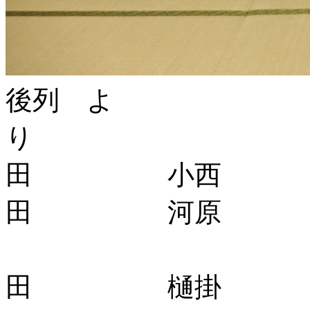
後列 よ
り
田 小西
田 河原 高
田 樋掛