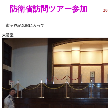
防衛省訪問ツアー参加
20
市ヶ谷記念館に入って
大講堂