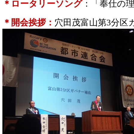
＊ロータリーソング
：「奉仕の
＊開会挨拶：
穴田茂富山第
3
分区