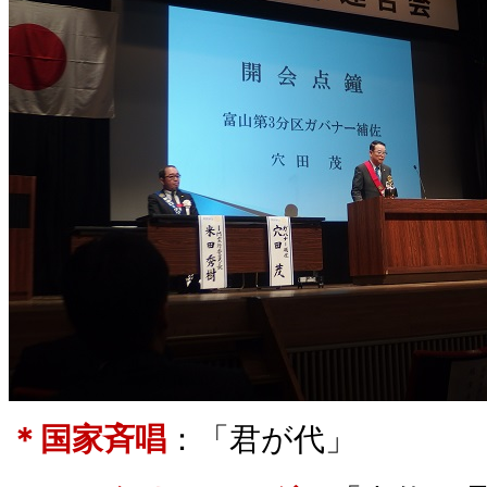
＊国家斉唱
：「君が代」