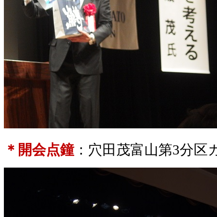
＊開会点鐘
：穴田茂富山第
3
分区