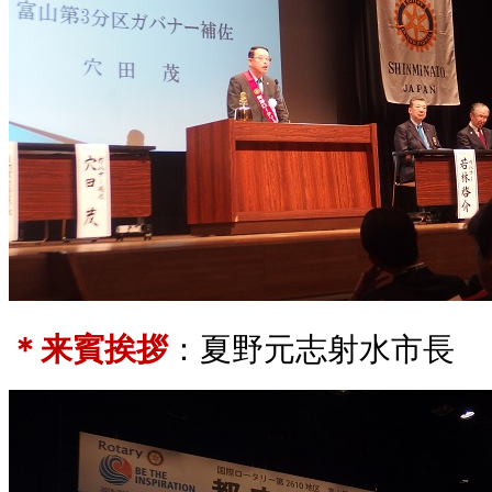
＊来賓挨拶
：夏野元志射水市長