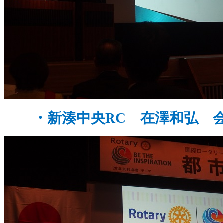
・新湊中央
RC
在澤和弘 