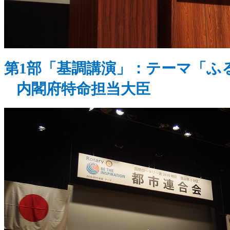
第
1
部「基調講演」：テーマ「ふ
内閣府特命担当大臣