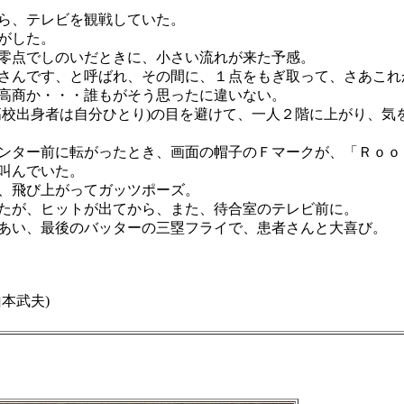
ら、テレビを観戦していた。
がした。
零点でしのいだときに、小さい流れが来た予感。
さんです、と呼ばれ、その間に、１点をもぎ取って、さあこれ
高商か・・・誰もがそう思ったに違いない。
高校出身者は自分ひとり)の目を避けて、一人２階に上がり、気
ンター前に転がったとき、画面の帽子のＦマークが、「Ｒｏｏ
叫んでいた。
、飛び上がってガッツポーズ。
たが、ヒットが出てから、また、待合室のテレビ前に。
あい、最後のバッターの三塁フライで、患者さんと大喜び。
本武夫)