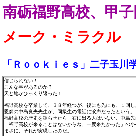
南砺福野高校、甲子
メーク・ミラクル
「Ｒｏｏｋｉｅｓ」二子玉川
信じられない！
こんな事があるのか？
天と地がひっくり返った！
福野高校を卒業して、３８年経つが、後にも先にも、１回し
恩師の中島良夫先生が、同級生の電話に涙声だったという。
福野高校の歴史を語らせたら、右に出る人はいない、中島先
「福野高校が来ることはないからね、一度来たかった」の小
まさに、それが実現したのだ。