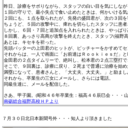
昨日、診療をサボりながら、スタッフの白い目を気にしなが
１回の守りで、最小失点で食い止めたときは、何かいける気
２回にも、１点を取られたが、先発の盛田君が、次の３回を
ちょうど、５回の攻撃中に、痺れを切らしたスタッフに患者
しかし、６回・７回と追加点を入れられたときは、やっぱり
８回裏、あっさり高商が攻撃を終えたとき、スタッフ(福野
あとは、キセキを祈った。
先頭バッターの上田君のヒットが、ピッチャーをかすめてセ
それからは、一人で画面に「お前達はＲｏｏｋｉｅｓだ」と
金田君の２点タイムリーで、絶叫し、松本君の２点三塁打で
そこで、９回裏は、診療に戻り、２死まで普通に治療を始め
満塁になって、患者さんと、「大丈夫、大丈夫。」と励まし
それから、卒業生の三女にメールし、さらには電話。
同級生達に、メールを配信した。
さあ、甲子園。(昭和４６年卒業生：福高４６辰巳会・・・山
南砺総合福野高校ＨＰより
７月３０日北日本新聞号外・・・知人より頂きました