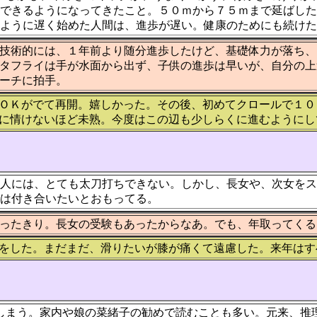
できるようになってきたこと。５０ｍから７５ｍまで延ばし
ように遅く始めた人間は、進歩が遅い。健康のためにも続けた
技術的には、１年前より随分進歩したけど、基礎体力が落ち、
タフライは手が水面から出ず、子供の進歩は早いが、自分の上
ーチに拍手。
ＯＫがでて再開。嬉しかった。その後、初めてクロールで１０
に情けないほど未熟。今度はこの辺も少しらくに進むようにし
人には、とても太刀打ちできない。しかし、長女や、次女をス
は付き合いたいとおもってる。
ったきり。長女の受験もあったからなあ。でも、年取ってくる
をした。まだまだ、滑りたいが膝が痛くて遠慮した。来年はす
しまう。家内や娘の菜緒子の勧めで読むことも多い。元来、推