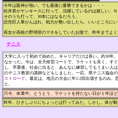
今年は阪神が強い。でも最後に優勝できるかは・・・
松井君がヤンキースに行って、活躍しているのは嬉しい。ＮＨＫのＢＳ
そのうち打って、30本にはなるだろう。
読売巨人軍がんばれ、戦力が整い出したら、いいところにい
長女が高校の野球部のマネをしていたお陰で、昨年までよく
テニス
大学に入って初めて始めた。キャリアだけは長い。約30年
なかった。今は、全天候型コートで、ラケットも良く、すぐ
し、卒業後、社会に出ると、あんなに練習してもうまい人は
のテニス教室の講師などもしました。一応、県テニス協会の
ストローク
。最近は、地元の大会に年1-2回出場するのみ
と。
只今、休業中。とうとう、ラケットを持たない日が１年ほど
昨年、ひさしぶりにちょっとは打ってみた。しかし、体が動