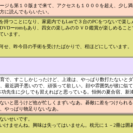
ージも第１０版まで来て、アクセスも１０００を超え、少し満
方に読んでもらいたい。
を持つことになり、家庭内でもLanで３台のPCをつないで楽
00/2はDVDーromもあり、四女の楽しみのＤＶＤ鑑賞が楽しめるこ
ています。
何せ、昨今目の手術を受けたばかりで、程ほどにしています。
育で、すこしかじったけど、上達は、やっぱり数打たないとダ
、最近調子悪いので、頑張って欲しい。顔や雰囲気が彼に似て
木功先生に少しでも習えればと思っている。恒例の夏合宿、新
ないと思うけど他が忙しくまずいなあ。碁敵に差をつけられる
、やっぱり物足りないなあ。
ないせいです。
いけませんね。興味は失ってはいません。枕元に１－2冊は囲