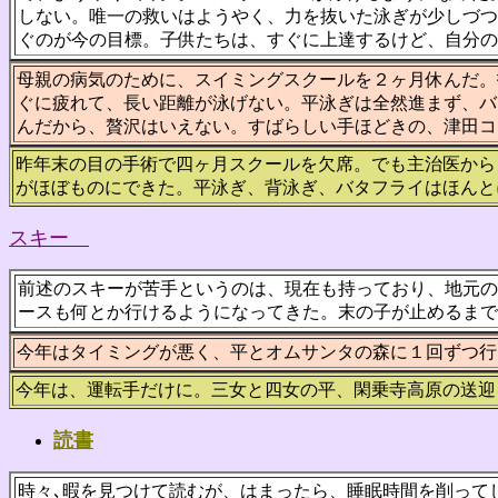
しない。唯一の救いはようやく、力を抜いた泳ぎが少しづつ
ぐのが今の目標。子供たちは、すぐに上達するけど、自分の
母親の病気のために、スイミングスクールを２ヶ月休んだ。
ぐに疲れて、長い距離が泳げない。平泳ぎは全然進まず、バ
んだから、贅沢はいえない。すばらしい手ほどきの、津田コ
昨年末の目の手術で四ヶ月スクールを欠席。でも主治医から
がほぼものにできた。平泳ぎ、背泳ぎ、バタフライはほんと
スキー
前述のスキーが苦手というのは、現在も持っており、地元の
ースも何とか行けるようになってきた。末の子が止めるまで
今年はタイミングが悪く、平とオムサンタの森に１回ずつ行
今年は、運転手だけに。三女と四女の平、閑乗寺高原の送迎
読書
時々､暇を見つけて読むが、はまったら、睡眠時間を削って