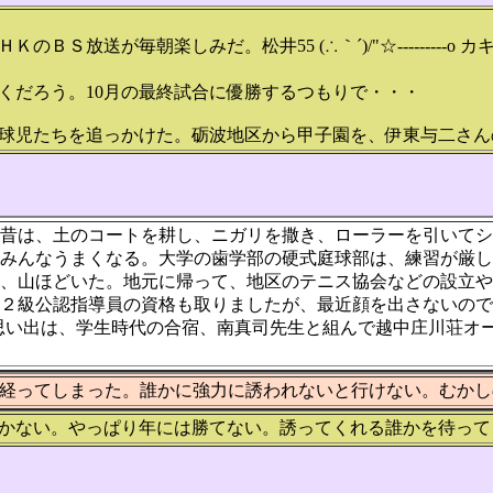
放送が毎朝楽しみだ。松井55 (∴｀´)/"☆---------o 
くだろう。10月の最終試合に優勝するつもりで・・・
球児たちを追っかけた。砺波地区から甲子園を、伊東与二さん
。昔は、土のコートを耕し、ニガリを撒き、ローラーを引いて
みんなうまくなる。大学の歯学部の硬式庭球部は、練習が厳し
、山ほどいた。地元に帰って、地区のテニス協会などの設立や
２級公認指導員の資格も取りましたが、最近顔を出さないの
。思い出は、学生時代の合宿、南真司先生と組んで越中庄川荘オ
経ってしまった。誰かに強力に誘われないと行けない。むかし
かない。やっぱり年には勝てない。誘ってくれる誰かを待って