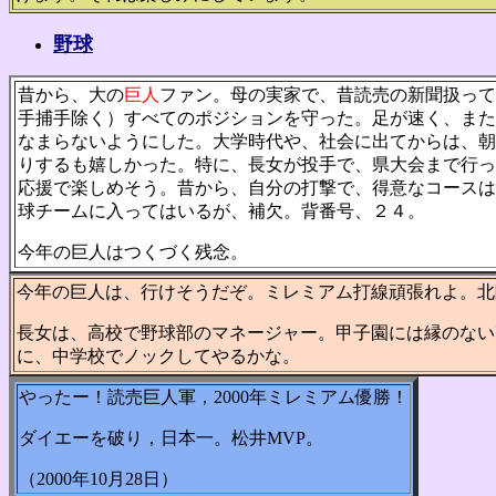
野球
昔から、大の
巨人
ファン。母の実家で、昔読売の新聞扱って
手捕手除く）すべてのポジションを守った。足が速く、また
なまらないようにした。大学時代や、社会に出てからは、朝
りするも嬉しかった。特に、長女が投手で、県大会まで行っ
応援で楽しめそう。昔から、自分の打撃で、得意なコースは
球チームに入ってはいるが、補欠。背番号、２４。
今年の巨人はつくづく残念。
今年の巨人は、行けそうだぞ。ミレミアム打線頑張れよ。北
長女は、高校で野球部のマネージャー。甲子園には縁のない
に、中学校でノックしてやるかな。
やったー！読売巨人軍，2000年ミレミアム優勝！
ダイエーを破り，日本一。松井MVP。
（2000年10月28日）