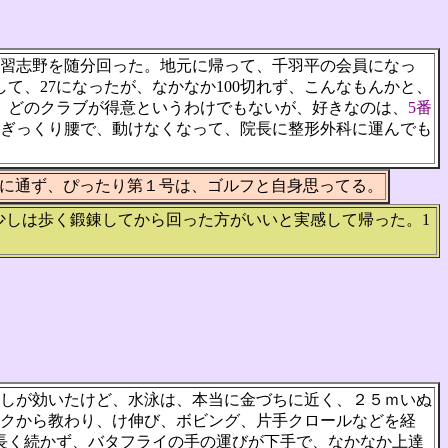
習志野を随分回った。地元に帰って、千羽平の会員になっ
て、27になったが、なかなか100切れず、こんなもんかと、
。どのクラブが得意というわけでもないが、好きなのは、
5番
ぎっくり腰で、動けなくなって、院長に整形外科に運んでも
に通ず、ぴったり第１号は、ゴルフと自身思ってる。
少しは歩く鍛錬してから回った方がいいと実感して帰った。1
しが効いたけど、水泳は、本当に金づちに近く、２５ｍいぬ
クから教わり、け伸び、ボビング、片手クロールなどを経
長く続かず、バタフライの手の運びが下手で、なかなか上達