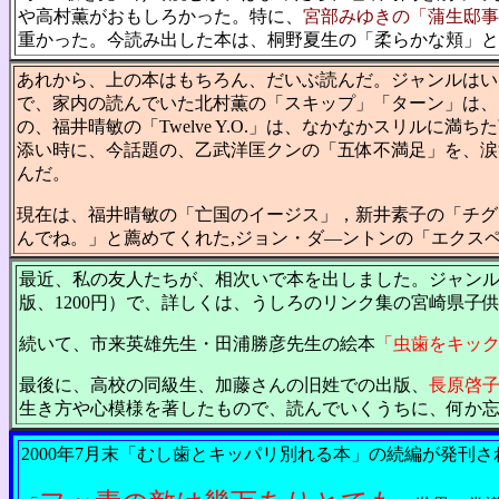
や高村薫がおもしろかった。特に、
宮部みゆきの「蒲生邸事
重かった。今読み出した本は、桐野夏生の「柔らかな頬」と
あれから、上の本はもちろん、だいぶ読んだ。ジャンルはい
で、家内の読んでいた北村薫の「スキップ」「ターン」は、
の、福井晴敏の「Twelve Y.O.」は、なかなかスリル
添い時に、今話題の、乙武洋匡クンの「五体不満足」を、涙
んだ。
現在は、福井晴敏の「亡国のイージス」，新井素子の「チグ
んでね。」と薦めてくれた,ジョン・ダ―ントンの「エクス
最近、私の友人たちが、相次いで本を出しました。ジャン
版、1200円）で、詳しくは、うしろのリンク集の宮崎県子
続いて、市来英雄先生・田浦勝彦先生の絵本
「虫歯をキッ
最後に、高校の同級生、加藤さんの旧姓での出版、
長原啓
生き方や心模様を著したもので、読んでいくうちに、何か
2000年7月末「むし歯とキッパリ別れる本」の続編が発刊