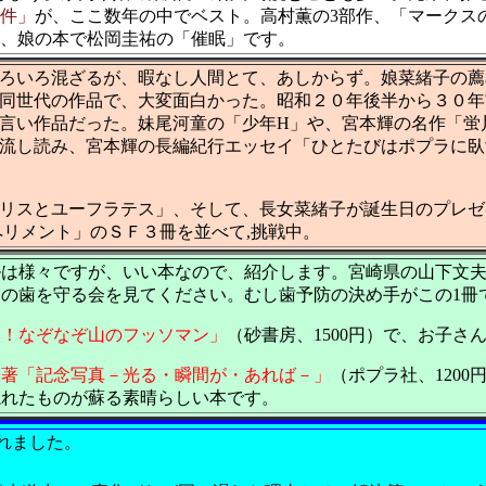
件」
が、ここ数年の中でベスト。高村薫の3部作、「マークス
、娘の本で松岡圭祐の「催眠」です。
ろいろ混ざるが、暇なし人間とて、あしからず。娘菜緒子の薦
同世代の作品で、大変面白かった。昭和２０年後半から３０年
に満ちた言い作品だった。妹尾河童の「少年H」や、宮本輝の名作
流し読み、宮本輝の長編紀行エッセイ「ひとたびはポプラに臥
リスとユーフラテス」、そして、長女菜緒子が誕生日のプレゼン
ペリメント」のＳＦ３冊を並べて,挑戦中。
ルは様々ですが、いい本なので、紹介します。宮崎県の山下文
供の歯を守る会を見てください。むし歯予防の決め手がこの1冊
ク！なぞなぞ山のフッソマン」
（砂書房、1500円）で、お子
子著「記念写真－光る・瞬間が・あれば－」
（ポプラ社、120
忘れたものが蘇る素晴らしい本です。
されました。