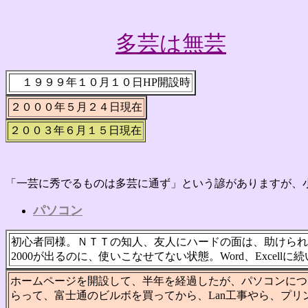
多芸は無芸
2003
１９９９年１０月１０日HP開設時
２０００年５月２４日現在
２００３年６月１５日現在
「一芸に秀でるものは多芸に通ず」という諺がありますが、
パソコン
初心者同様。ＮＴＴの知人、友人にハードの面は、助けられ
2000が出るのに、使いこなせてない状態。Word、Excellに続い
ホームページを開設して、半年を経過したが、パソコンにつ
らって、富士通のビルボを買ってから、Lan工事やら、プ