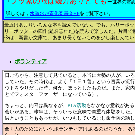
フッ素の敵は幾万ありとても
「
ー世界の常
詳しくは，
水道水ﾌｯ素化委員会HP
をご覧下さい。
最近はあまりいろんな本を読んでいない。でも、ハリーポッ
リーポッターの四作(題名忘れた)を読んで楽しんだ。片目
今は、新書か文庫で、あまり長くないものを少し楽しんでい
ボランティア
日ごろから、注意して見ていると、本当に大勢の人が、いろ
していた。その時代は、よく「１日１善」という言葉が流行
ウトをやりだした時、何か、ほっとしたものだ。また、家内
とでフォスターファーザーになっている）。
ちょっと、内容は異なるが、
PTA活動
もなかなか意義がある
会いがある。昨年は、そういった意味で貴重な体験をした。
供ということもあったが、いつもしているむし歯予防の話し
全く人のためにという,ボランティアは,あるのだろうか。あ