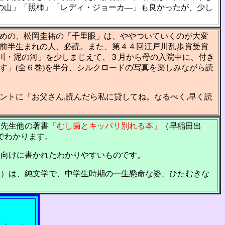
の山」「照柿」「レディ・ジョーカ―」も良かったが、少し
めの、松岡圭祐の「千里眼」は、ややついていくのが大変
前半生まれの人、必読。また、第４４回江戸川乱歩賞受賞
「蛍川・泥の河」を少しまじえて、３月から母の入院中に、付き
す」(全６巻)を半分、シルクロードの写真を楽しみながら読
トに「お父さん,読んだら私に貸してね。なるべく,早く読
夫先生他の著書
「むし歯とキッパリ別れる本」
（早稲田出
でわかります。
さん向けに書かれたわかりやすいものです。
0円）は、純文学で、中学生時期の一生懸命な姿、ひたむきな