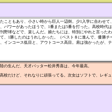
たこともあり、小さい時から巨人一辺倒。少1入学に合わせて
、パワーがあったほうで、1番または5番を打った。高校時代
刊野球などで、楽しんだ。娘たちには、特別にやれと言ったわ
て、1勝したのはうれしかった。（ベスト８に進んで、優勝チ
、インコース低目と、アウトコース高目。肩は強かったが、テ
陸の生んだ、天才バッター松井秀喜は、今年最高。
高校だけど、それなりに頑張ってる。次女はソフトで、レギュ