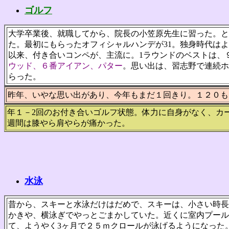
ゴルフ
大学卒業後、就職してから、院長の小笠原先生に習った。と
た。最初にもらったオフィシャルハンデが31。独身時代はよ
以来、付き合いコンペが、主流に。1ラウンドのベストは、
ウッド、６番アイアン、パター
。思い出は、習志野で連続ホ
らった。
昨年、いやな思い出があり、今年もまだ１回きり。１２０も
年１－2回のお付き合いゴルフ状態。体力に自身がなく、カ
週間は膝やら肩やらが痛かった。
水泳
昔から、スキーと水泳だけはだめで、スキーは、小さい時長
かきや、横泳ぎでやっとごまかしていた。近くに室内プール
て、ようやく3ヶ月で２５ｍクロールが泳げるようになった