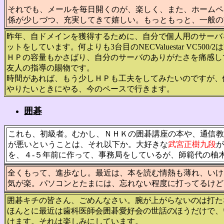
それでも、メールを毎日開くのが、楽しく、また、ホームペ
係が少しづつ、充実してきて嬉しい。もっともっと、一般の
昨年、自ドメインを獲得するために、自分で個人用のサーバ
ットをしています。何よりも3台目のNECValuestar VC5
ＨＰの容量もかさばり、自分のサーバのありがたさを痛感し
友人の指導の賜物です。
時間があれば、もう少しＨＰも工夫をしてみたいのですが、
やりたいときにやる、今のペースで行きます。
囲碁
これも、初級者。むかし、ＮＨＫの囲碁講座の本や、通信教
が悪いということは、それ以下か。大好きな
武宮正樹九段
が
を、４-５年前に作って、事務局をしているが、師範代の柚
全くもって、進歩なし。最近は、本を読む情熱も薄れ、いけ
気が楽。パソコンとたまには、忘れない程度に打ってるけど
囲碁キチの皆さん、ごめんなさい。腕が上がらないのは打た
ほんとに最近は歯科医師会囲碁愛好会の世話のほうだけで、
けます。それは楽しみにしています。