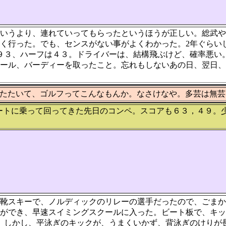
いうより、連れていってもらったというほうが正しい。総武や
く行った。でも、センスがない事がよくわかった。2年ぐらいし
９３、ハーフは４３。ドライバーは、結構飛ぶけど、確率悪い
ール、バーディーを取ったこと。忘れもしないあの日、翌日、
たたいて、ゴルフってこんなもんか。なさけなや。多芸は無芸
ートに乗って回ってきた先日のコンペ。スコアも６３，４９。
靴スキーで、ノルディックのリレーの選手だったので、ごまか
ができ、早速スイミングスクールに入った。ビート板で、キッ
。しかし、平泳ぎのキックが、うまくいかず、背泳ぎのけりが