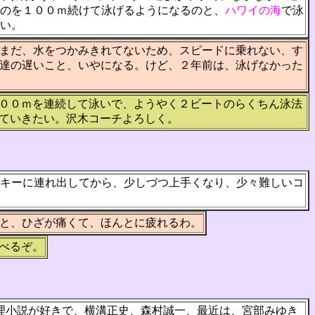
たのを１００ｍ続けて泳げるようになるのと、
ハワイの海
で泳
い。
まだ、水をつかみきれてないため、スピードに乗れない、す
達の遅いこと、いやになる。けど、２年前は、泳げなかった
００ｍを連続して泳いで、ようやく２ビートのらくちん泳法
ていきたい。沢木コーチよろしく。
キーに連れ出してから、少しづつ上手くなり、少々難しいコ
と、ひざが痛くて、ほんとに疲れるわ。
べるぞ。
理小説が好きで、横溝正史、森村誠一、最近は、宮部みゆき