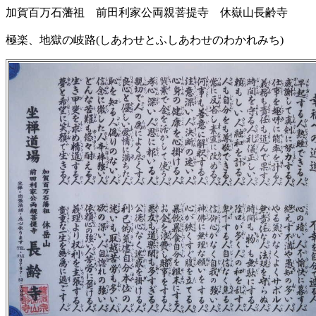
加賀百万石藩祖 前田利家公両親菩提寺 休嶽山長齢寺
極楽、地獄の岐路(しあわせとふしあわせのわかれみち)