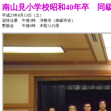
南山見小学校昭和40年卒 同
平成23年8月13日（土）
追悼法要 午後5時 浄教寺（南砺市谷）
懇親会 午後6時 木彫りの里