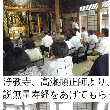
浄教寺、高瀬顕正師より
説無量寿経をあげてもら