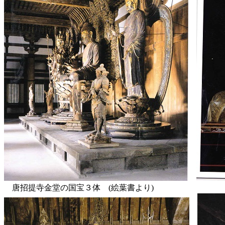
唐招提寺金堂の国宝３体 (絵葉書よ