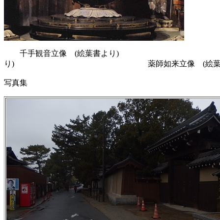
千手観音立像 (絵葉書より) 慮
り) 薬師如来立像 (絵葉書よ
写真集