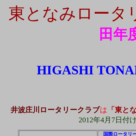
東となみロータ
田年
HIGASHI TONA
井波庄川ロータリークラブ
は
「東と
2012年4月7日
国際ロータリ