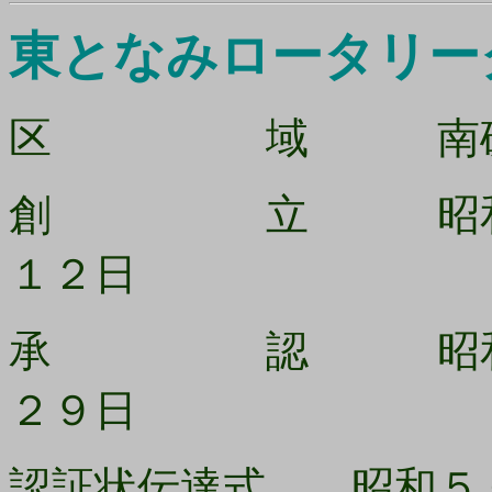
東となみロータリー
区 域 南砺市
創 立 昭和５４
１２日
承 認 昭和５４
２９日
認証状伝達式 昭和５