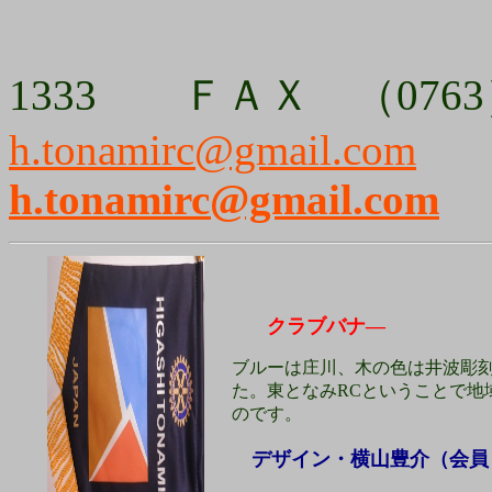
ＴＥＬ （0
1333 ＦＡＸ （0763
h.tonamirc@gmail.com
h.tonamirc@gmail.com
クラブバナ―
ブルーは庄川、木の色は井波彫
た。東となみRCということで地
のです。
デザイン・横山豊介（会員