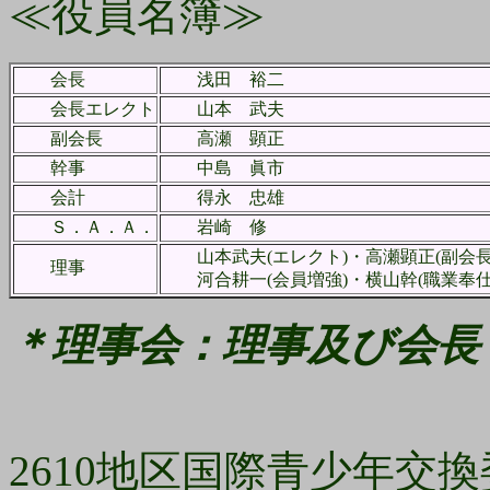
≪役員名簿≫
会長
浅田 裕二
会長エレクト
山本 武夫
副会長
高瀬 顕正
幹事
中島 眞市
会計
得永 忠雄
Ｓ．Ａ．Ａ．
岩崎 修
山本武夫(エレクト)・高瀬顕正(副会長)
理事
河合耕一(会員増強)・横山幹(職業奉仕
＊理事会：理事及び会長
2610地区国際青少年