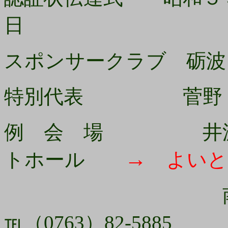
日
スポンサークラブ 砺波
特別代表 菅野 
例 会 場 井波町
→
トホール
よいと
南砺市山見
℡（0763）82-588