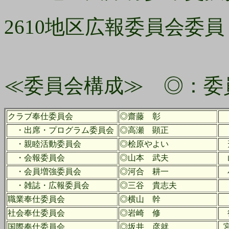
2610地区広報委員会
≪委員会構成≫ ◎：委
クラブ奉仕委員会
◎齋藤 彰
・出席・プログラム委員会
◎高瀬 顕正
・親睦活動委員会
◎桧原やよい
斎
・会報委員会
◎山本 武夫
山
・会員増強委員会
◎河合 耕一
・雑誌・広報委員会
◎三谷 貴志夫
職業奉仕委員会
◎横山 幹
社会奉仕委員会
◎岩崎 修
国際奉仕委員会
◎坂井 彦就
宮