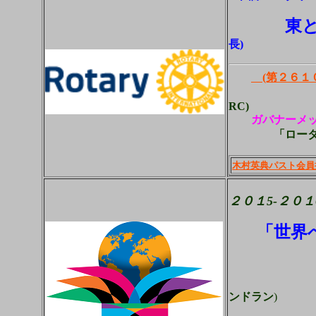
東
長)
(第２６１
柳
RC)
ガバナーメ
「ロー
木村英典パスト会員
２０１5‐２０１
「
世界
Be a gi
ンドラン
)
(