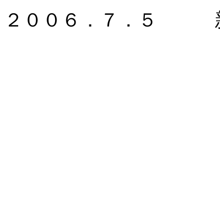
２００６．７．５ 