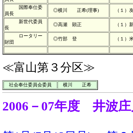
国際奉仕委
◎横川 正希(理事)
（１）友
員長
新世代委員
◎高瀬 顕正
（１）新
長
ロータリー
◎竹部 登
（１）米
財団
≪富山第３分区≫
社会奉仕委員会委員
横川 正希
2006－07年度 井