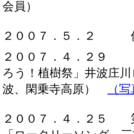
会員）
２００７．５．２ 
２００７．４．２９ 
ろう！植樹祭」井波庄川
波、閑乗寺高原）
（写
２００７．４．２５ 第