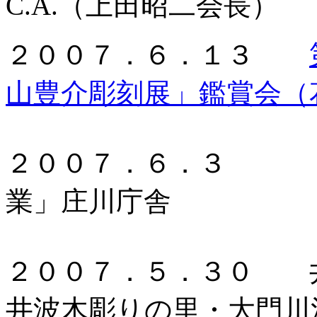
C.A.（上田昭二会長）
２００７．６．１３
山豊介彫刻展」鑑賞会（
２００７．６．３ 「
業」庄川庁舎
２００７．５．３０ 
井波木彫りの里・大門川