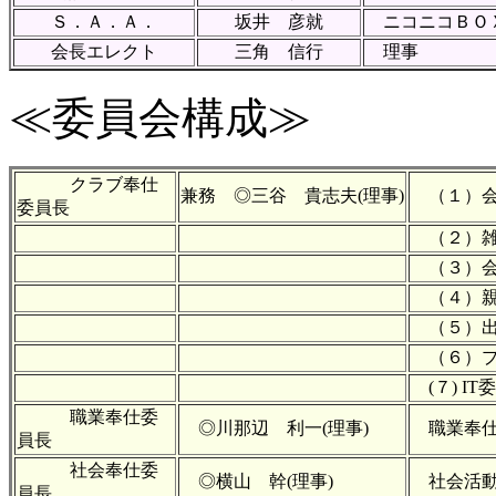
Ｓ．Ａ．Ａ．
坂井 彦就
ニコニコＢＯ
会長エレクト
三角 信行
理事
≪委員会構成≫
クラブ奉仕
兼務 ◎三谷 貴志夫(理事)
（１）会
委員長
（２）雑
（３）会
（４）親
（５）
（６）プ
(７) IT
職業奉仕委
◎川那辺 利一(理事)
職業奉仕
員長
社会奉仕委
◎横山 幹(理事)
社会活動
員長