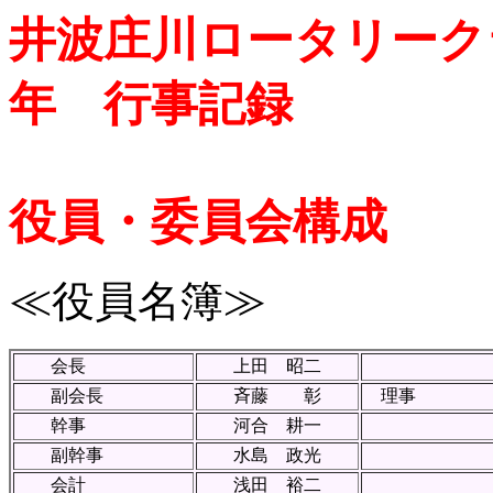
井波庄川ロータリーク
年 行事記録
役員・委員会構成
≪役員名簿≫
会長
上田 昭二
副会長
斉藤 彰
理事
幹事
河合 耕一
副幹事
水島 政光
会計
浅田 裕二