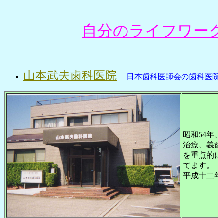
自分のライフワー
山本武夫歯科医院
日本歯科医師会の歯科医
昭和54
治療、義
を重点的
てます。
平成十二