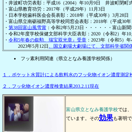
・井波町功労表彰：平成16（2004）年10月9日 井波町閉
・富山県教育功労：2017年（平成29年）11月3日
・日本学校歯科医会会長表彰：2018年（平成30年）3月28日
・富山県立南砺福野高等学校同窓会表彰：2018年（平成30年）
・
第38回富山風雪賞
：令和2年5月23日・・・・・・富山新聞
・令和2年度学校保健文部科学大臣表彰：2020（令和2）年10
・
令和5年春の叙勲、瑞宝双光章』受章
：2023年（令和5）
2023年5月12日
、国立劇場大劇場にて、文部科学省関
フッ素利用関連（県立となみ養護学校関係）
１．ポケット水質計による飲料水のフッ化物イオン濃度測定
２．フッ化物イオン濃度検査結果203.2.11現在
富山県立となみ養護学校
では、
効果
ています。その
も著明で