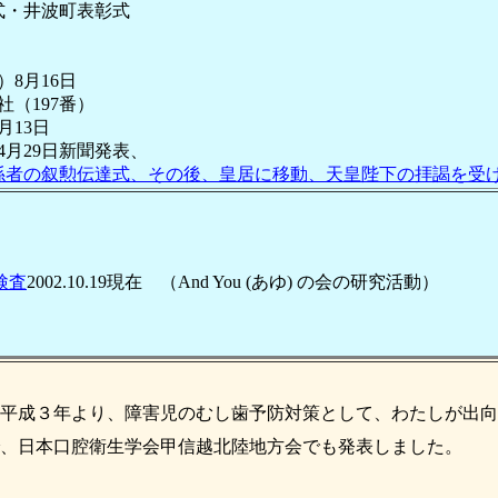
町式・井波町表彰式
8月16日
社（197番）
月13日
年4月29日新聞発表、
係者の叙勲伝達式、その後、皇居に移動、天皇陛下の拝謁を受
検査
2002.10.19現在 （And You (あゆ) の会の研究活動）
平成３年より、障害児のむし歯予防対策として、わたしが出向
、日本口腔衛生学会甲信越北陸地方会でも発表しました。