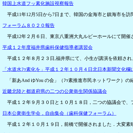
韓国上水道フッ素化施設視察報告
平成11年12月5日から7日まで、韓国の金海市と鎮海市を
フォーラム８０２０報告
平成12年２月６日、東京八重洲大丸ルビーホールにて開催
平成１２年度福井県歯科保健指導者講習会
平成１２年８月２３日,福井県にて、小生が講演を依頼され
「水道水ﾌｯ素化を」平成１２年１０月４日北日本新聞文化欄
「新あAnd ゆYou の会」（ﾌｯ素推進市民ネットワーク）の
近畿北陸と都道府県の二つの公衆衛生関係協議会
平成１２年９月３０日と１０月１８日，二つの協議会で、
日本公衆衛生学会，自由集会（歯科保健フォーラム）
平成１２年１０月１９日，前橋で開催されました．大変素