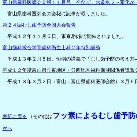
富山県歯科医師会会報１１月号「今なぜ、水道水フッ素化か
富山県歯科医師会の会報に記事が載りました。
第２４回むし歯予防全国大会報告
平成１２年１１月５日、東京,駒場で開催されました。
富山歯科総合学院歯科衛生士科２年特別講義
平成１３年２月８日、恒例の講義で「むし歯予防の考え方
平成１２年度富山県呉東地区・呉西地区歯科保健関係者講習
平成１３年３月２日（富山：富山県歯科医師会館）３月６日
フッ素によるむし歯予防
表紙に戻る
（その他は
次へ