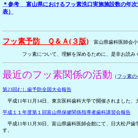
＊参考 富山県におけるフッ素洗口実施施設数の年次変
表）
フッ素予防 Ｑ＆Ａ(３版)
富山県歯科医師会小児
フッ素について、理解を深めるために、是非お読みく
最近のフッ素関係の活動
（
フッ素の
第23回むし歯予防全国大会報告
平成11年11月14日、東京医科歯科大学で開催されました
平成１１年度第１回富山県保健関係指導者歯科講習会報告
平成11年11月30日、富山県歯科医師会館にて、日大松戸
す。