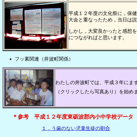
平成１２年度の文化祭に，保健
大会と重なったため，当日は説
しかし，大変良かったと感想を
につながればと思います。
フッ素関連（井波町関係）
わたしの井波町では、平成３年にま
（クリックしたら写真あり）を始め
＊参考 平成１２年度東砺波郡内小中学校データ
１．う歯のない児童生徒の割合