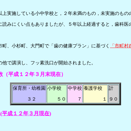
ている小中学校と，２年未満のもの，未実施のものの
い点もありましたが、５年以上経過すると，歯科医の差
市町、小杉町、大門町で「歯の健康プラン」に基づく
「市町村
の他で講演し、フッ素洗口が開始されました。
数（平成１２年３月末現在）
保育所・幼稚園
小学校
中学校
養護学校
計
３２
５０
７
１
９０
(平成１２年３月現在)