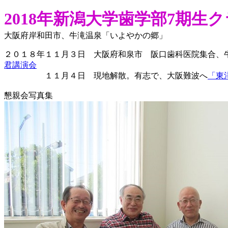
2018年新潟大学歯学部7期生
大阪府岸和田市、牛滝温泉「いよやかの郷」
２０１８年１１月３日 大阪府和泉市 阪口歯科医院集合、
君講演会
１１月４日 現地解散。有志で、大阪難波へ
「東
懇親会写真集