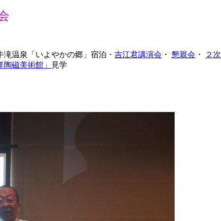
会
牛滝温泉「いよやかの郷」宿泊・
吉江君講演会
・
懇親会
・
２次
洋陶磁美術館」
見学