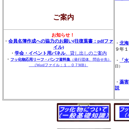
ご案内
お知らせ！
・
会員名簿作成への協力のお願い(往復葉書：pdfファ
・
北海
イル)
９年１
・
学会・イベント用パネル
、貸し出しのご案内
・
フッ化物応用リーフ・パンフ資料集
（発行団体、問合せ先）
・
「水
（Wordファイル：１．０７MB）
日）
・
薬害
説